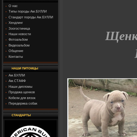
О нас
Типы породы Ам.БУЛЛИ
Стандарт породы Ам.БУЛЛИ
Хендлинг
Щенки
Зоогостиница
Наши новости
Фотоальбом
Видеоальбом
Общение
Контакты
НАШИ ПИТОМЦЫ
Ам.БУЛЛИ
Ам.СТАФФ
Наши дипломы
Продажа щенков
Кобели для вязок
Передержка собак
СТАНДАРТЫ