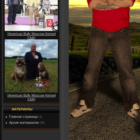
[
American Bully Moscow Kennel
Club
]
[
American Bully Moscow Kennel
Club
]
МАТЕРИАЛЫ
Главная страница
[3]
Архив материалов
[86]