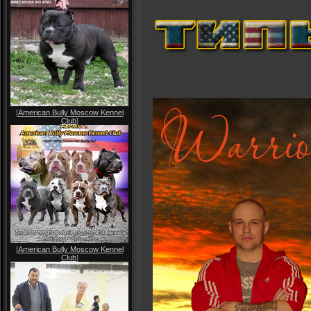
[
American Bully Moscow Kennel
Club
]
[
American Bully Moscow Kennel
Club
]