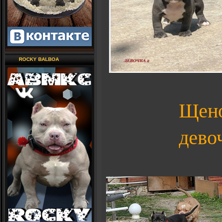
ROCKY BALBOA
Щено
дево