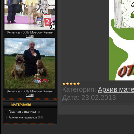
[
American Bully Moscow Kennel
Club
]
Категория:
Архив мат
[
American Bully Moscow Kennel
Club
]
Дата:
23.02.2013
МАТЕРИАЛЫ
Главная страница
[3]
Архив материалов
[86]