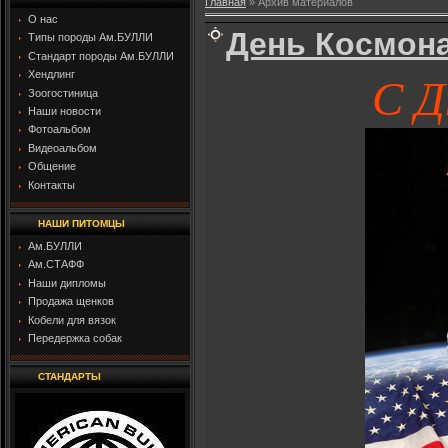
Главная
»
Архив материалов
О нас
День Космона
Типы породы Ам.БУЛЛИ
Стандарт породы Ам.БУЛЛИ
С Д
Хендлинг
Зоогостиница
Наши новости
Фотоальбом
Видеоальбом
Общение
Контакты
НАШИ ПИТОМЦЫ
Ам.БУЛЛИ
Ам.СТАФФ
Наши дипломы
Продажа щенков
Кобели для вязок
Передержка собак
СТАНДАРТЫ