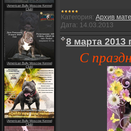
[
American Bully Moscow Kennel
Club
]
Категория:
Архив мат
Дата:
14.03.2013
8 марта 2013 
С празд
[
American Bully Moscow Kennel
Club
]
[
American Bully Moscow Kennel
Club
]