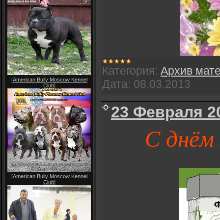
Категория:
Архив мат
[
American Bully Moscow Kennel
Дата:
08.03.2013
Club
]
23 Февраля 20
С днём
[
American Bully Moscow Kennel
Club
]