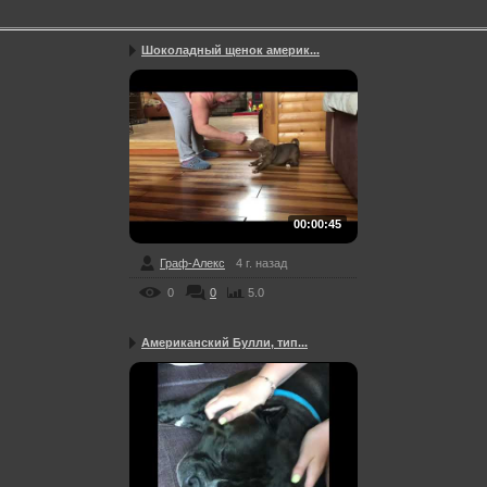
Шоколадный щенок америк...
00:00:45
Граф-Алекс
4 г. назад
0
0
5.0
Американский Булли, тип...