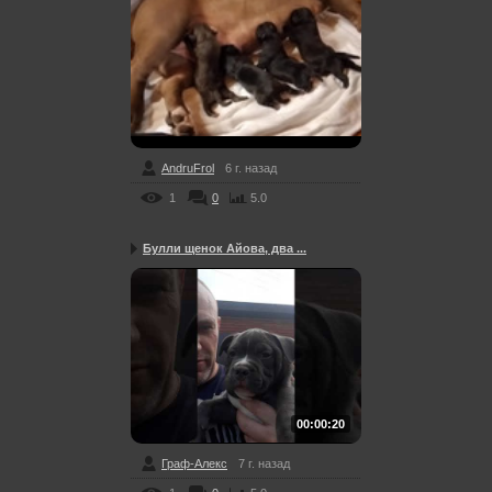
AndruFrol
6 г. назад
1
0
5.0
Булли щенок Айова, два ...
00:00:20
Граф-Алекс
7 г. назад