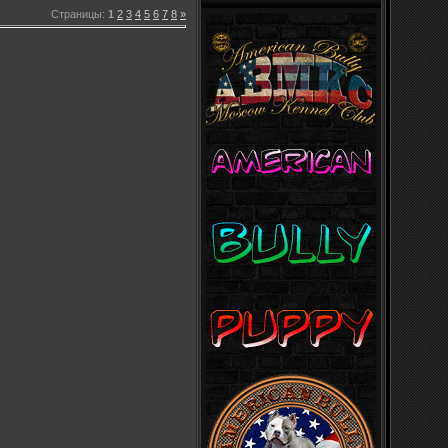
Страницы
:
1
2
3
4
5
6
7
8
»