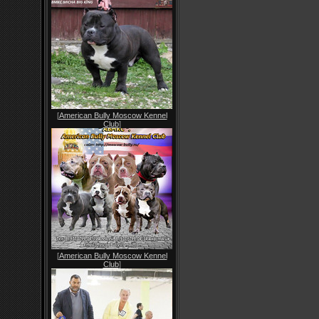
[
American Bully Moscow Kennel
Club
]
[
American Bully Moscow Kennel
Club
]