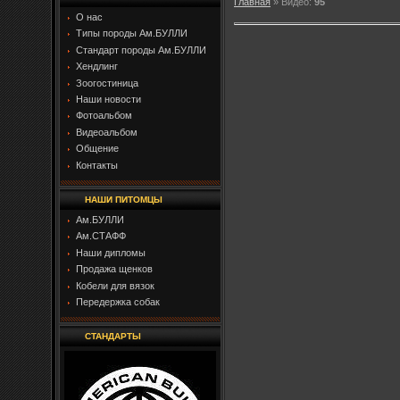
Главная
»
Видео
:
95
О нас
Типы породы Ам.БУЛЛИ
Стандарт породы Ам.БУЛЛИ
Хендлинг
Зоогостиница
Наши новости
Фотоальбом
Видеоальбом
Общение
Контакты
НАШИ ПИТОМЦЫ
Ам.БУЛЛИ
Ам.СТАФФ
Наши дипломы
Продажа щенков
Кобели для вязок
Передержка собак
СТАНДАРТЫ