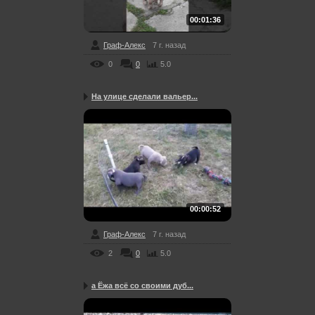
00:01:36
Граф-Алекс
7 г. назад
0
0
5.0
На улице сделали вальер...
00:00:52
Граф-Алекс
7 г. назад
2
0
5.0
а Ёжа всё со своими дуб...