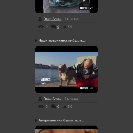
00:00:23
Граф-Алекс
4 г. назад
0
0
5.0
Наши американские булле...
00:01:02
Граф-Алекс
4 г. назад
0
0
5.0
Американские булли, жрё...