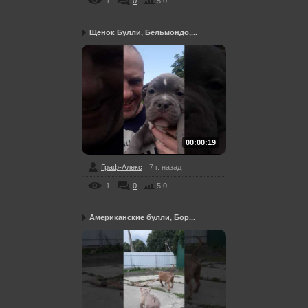
1
0
5.0
Щенок Булли, Бельмондо,...
00:00:19
Граф-Алекс
7 г. назад
1
0
5.0
Американские булли, Бор...