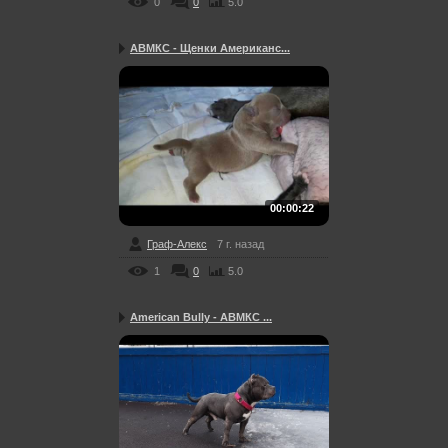
0
0
5.0
АВМКС - Щенки Американс...
00:00:22
Граф-Алекс
7 г. назад
1
0
5.0
American Bully - АВМКС ...