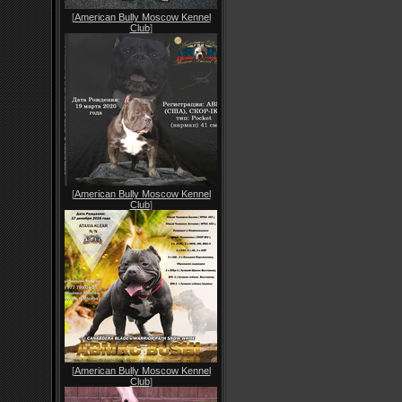
[
American Bully Moscow Kennel
Club
]
[
American Bully Moscow Kennel
Club
]
[
American Bully Moscow Kennel
Club
]