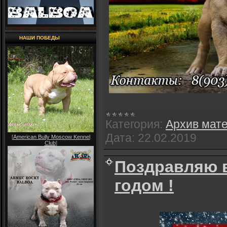
НАШИ ПОБЕДЫ
Категория:
Архив мат
Дата:
22.02.2019
[
American Bully Moscow Kennel
Club
]
Поздравляю в
годом !