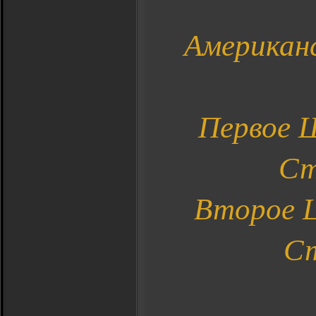
Американ
Первое Ш
Ст
Второе Ш
Ст