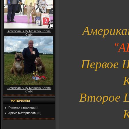
Американ
[
American Bully Moscow Kennel
Club
]
"А
Первое Ш
К
[
American Bully Moscow Kennel
Второе Ш
Club
]
МАТЕРИАЛЫ
К
Главная страница
[3]
Архив материалов
[86]