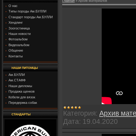
Главная
»
Архив материалов
О нас
Типы породы Ам.БУЛЛИ
Стандарт породы Ам.БУЛЛИ
Хендлинг
Зоогостиница
Наши новости
Фотоальбом
Видеоальбом
Общение
Контакты
НАШИ ПИТОМЦЫ
Ам.БУЛЛИ
Ам.СТАФФ
Наши дипломы
Продажа щенков
Кобели для вязок
Передержка собак
Категория:
Архив мат
СТАНДАРТЫ
Дата:
19.04.2020