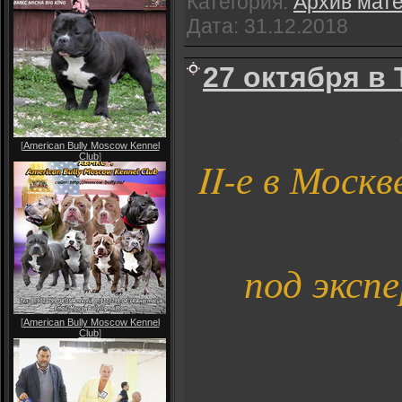
Категория:
Архив мат
Дата:
31.12.2018
27 октября в 
[
American Bully Moscow Kennel
Club
]
II-е в Москв
под эксп
[
American Bully Moscow Kennel
Club
]