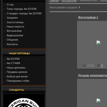
Главная
»
Фотоальбом
» Американский Стафф
О нас
Фотографий в разделе
:
4
Типы породы Ам.БУЛЛИ
Стандарт породы Ам.БУЛЛИ
Фотография 1
Хендлинг
Зоогостиница
Наши новости
Фотоальбом
Видеоальбом
18.02.2013
Общение
Контакты
Граф-Алек
НАШИ ПИТОМЦЫ
Ам.БУЛЛИ
Ам.СТАФФ
2132
0
Наши дипломы
Продажа щенков
Кобели для вязок
Передержка собак
СТАНДАРТЫ
03.02.2013
AndruFrol