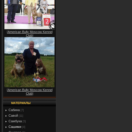
[
American Bully Moscow Kennel
Club
]
[
American Bully Moscow Kennel
Club
]
МАТЕРИАЛЫ
Сабина
[7]
Савой
[11]
Самбука
[5]
Сашими
[4]