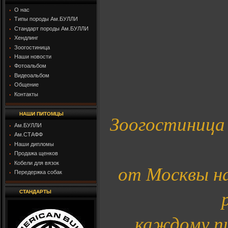
О нас
Типы породы Ам.БУЛЛИ
Стандарт породы Ам.БУЛЛИ
Хендлинг
Зоогостиница
Наши новости
Фотоальбом
Видеоальбом
Общение
Контакты
НАШИ ПИТОМЦЫ
Зоогостиница 
Ам.БУЛЛИ
Ам.СТАФФ
Наши дипломы
Продажа щенков
Кобели для вязок
от Москвы н
Передержка собак
СТАНДАРТЫ
каждому пи