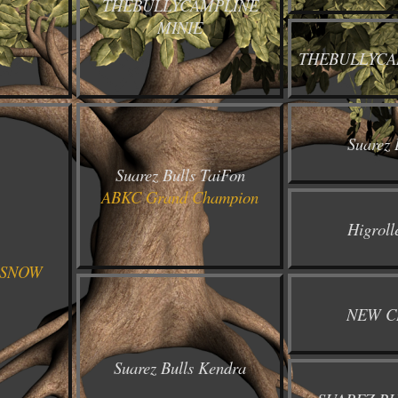
THEBULLYCAMPLINE
MINIE
THEBULLYCA
Suarez 
Suarez Bulls TaiFon
ABKC Grand Champion
Higroll
 SNOW
NEW C
Suarez Bulls Kendra