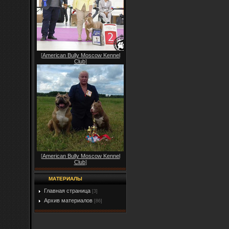
[
American Bully Moscow Kennel
Club
]
[
American Bully Moscow Kennel
Club
]
МАТЕРИАЛЫ
Главная страница
[3]
Архив материалов
[86]