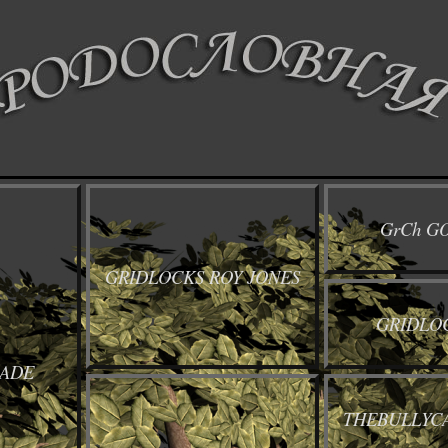
GrCh G
GRIDLOCKS ROY JONES
GRIDLOC
LADE
THEBULLYC