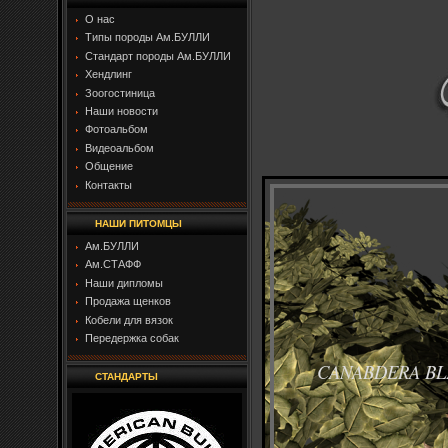
О нас
Типы породы Ам.БУЛЛИ
Стандарт породы Ам.БУЛЛИ
Хендлинг
Зоогостиница
Наши новости
Фотоальбом
Видеоальбом
Общение
Контакты
НАШИ ПИТОМЦЫ
Ам.БУЛЛИ
Ам.СТАФФ
Наши дипломы
Продажа щенков
Кобели для вязок
Передержка собак
CANABDERA B
СТАНДАРТЫ