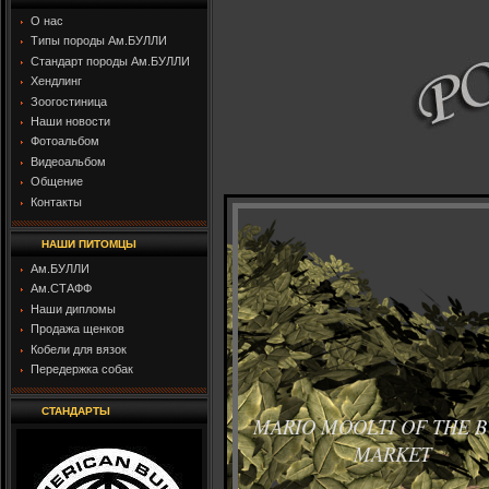
О нас
Типы породы Ам.БУЛЛИ
Стандарт породы Ам.БУЛЛИ
Хендлинг
Зоогостиница
Наши новости
Фотоальбом
Видеоальбом
Общение
Контакты
НАШИ ПИТОМЦЫ
Ам.БУЛЛИ
Ам.СТАФФ
Наши дипломы
Продажа щенков
Кобели для вязок
Передержка собак
СТАНДАРТЫ
MARIO MOOLTI OF THE B
MARKET