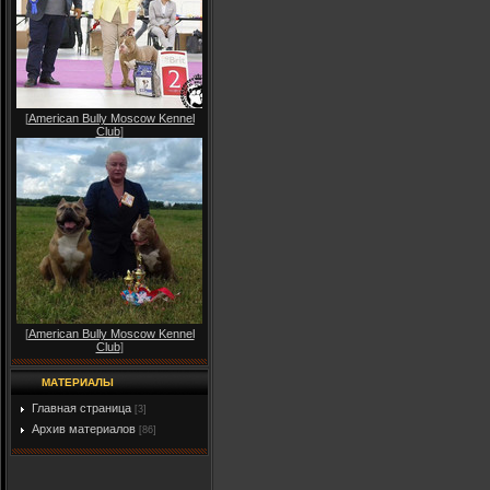
[
American Bully Moscow Kennel
Club
]
[
American Bully Moscow Kennel
Club
]
МАТЕРИАЛЫ
Главная страница
[3]
Архив материалов
[86]