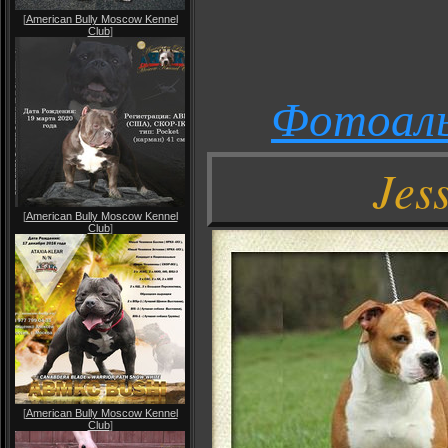
[
American Bully Moscow Kennel
Club
]
Фотоал
Jes
[
American Bully Moscow Kennel
Club
]
[
American Bully Moscow Kennel
Club
]