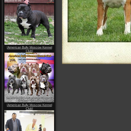
[
American Bully Moscow Kennel
Club
]
[
American Bully Moscow Kennel
Club
]