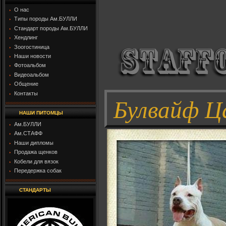
О нас
Типы породы Ам.БУЛЛИ
Стандарт породы Ам.БУЛЛИ
Хендлинг
Зоогостиница
Наши новости
Фотоальбом
Видеоальбом
Общение
Контакты
Булвайф Ц
НАШИ ПИТОМЦЫ
Ам.БУЛЛИ
Ам.СТАФФ
Наши дипломы
Продажа щенков
Кобели для вязок
Передержка собак
СТАНДАРТЫ