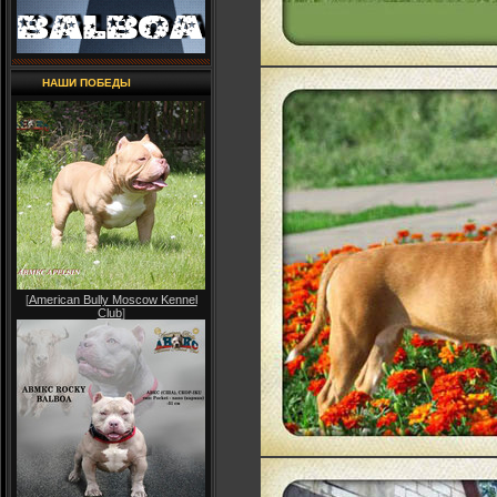
НАШИ ПОБЕДЫ
[
American Bully Moscow Kennel
Club
]