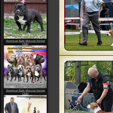
[
American Bully Moscow Kennel
Club
]
[
American Bully Moscow Kennel
Club
]