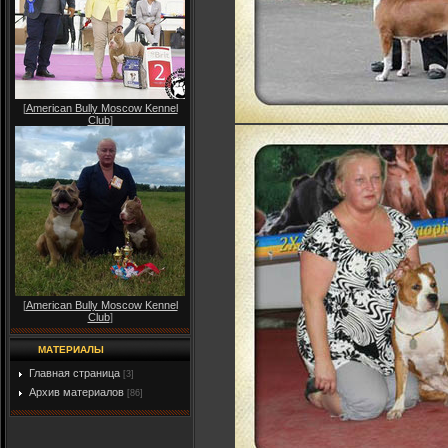
[
American Bully Moscow Kennel
Club
]
[
American Bully Moscow Kennel
Club
]
МАТЕРИАЛЫ
Главная страница
[3]
Архив материалов
[86]