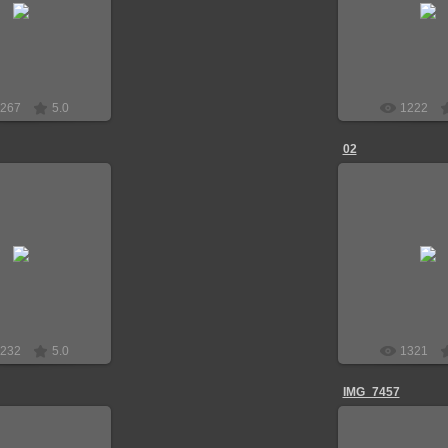
Граф-Алекс
Граф-А
267
5.0
1222
02
2.06.2018
22.06.20
Граф-Алекс
Граф-А
232
5.0
1321
IMG_7457