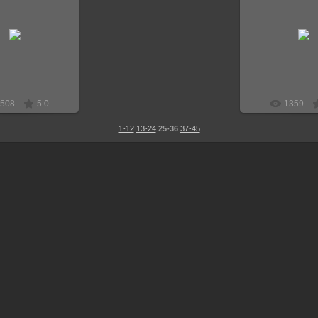
2.06.2018
22.06.20
Граф-Алекс
Граф-А
508
5.0
1359
1-12
13-24
25-36
37-45