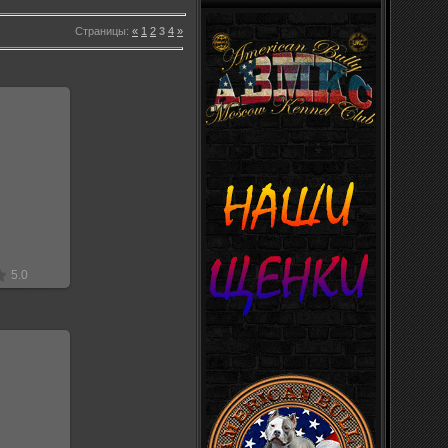
Страницы
:
«
1
2
3
4
»
18
лекс
5.0
18
лекс