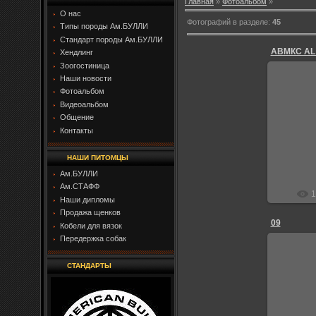
Главная
»
Фотоальбом
»
О нас
Фотографий в разделе
:
45
Типы породы Ам.БУЛЛИ
Стандарт породы Ам.БУЛЛИ
АВМКС AL
Хендлинг
Зоогостиница
Наши новости
Фотоальбом
Видеоальбом
2
Общение
Контакты
НАШИ ПИТОМЦЫ
Ам.БУЛЛИ
Ам.СТАФФ
1
Наши дипломы
Продажа щенков
09
Кобели для вязок
Передержка собак
СТАНДАРТЫ
2