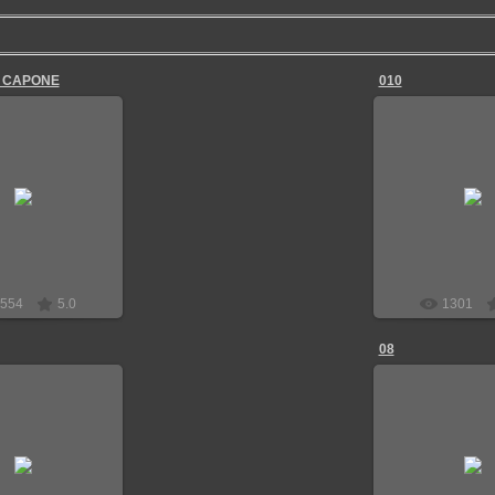
 СAPONE
010
7.06.2018
22.06.20
Граф-Алекс
Граф-А
554
5.0
1301
08
2.06.2018
22.06.20
Граф-Алекс
Граф-А