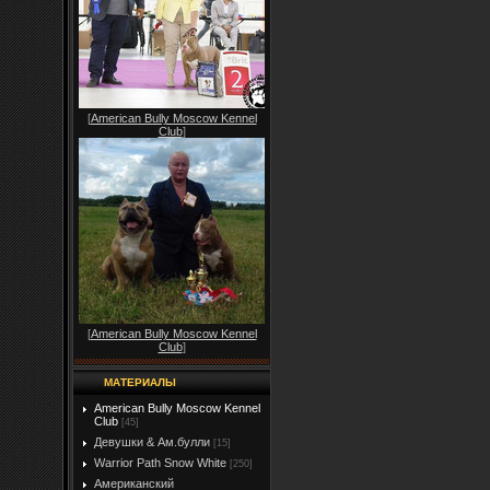
[
American Bully Moscow Kennel
Club
]
[
American Bully Moscow Kennel
Club
]
МАТЕРИАЛЫ
American Bully Moscow Kennel
Club
[45]
Девушки & Ам.булли
[15]
Warrior Path Snow White
[250]
Американский