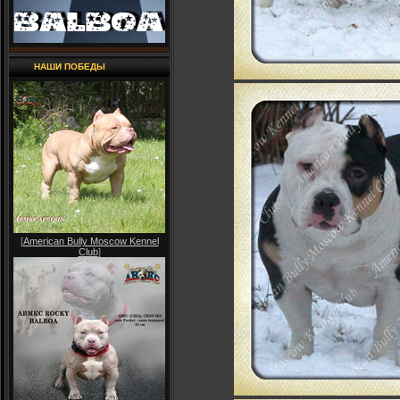
НАШИ ПОБЕДЫ
[
American Bully Moscow Kennel
Club
]